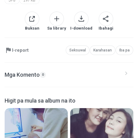
JPG
297 KB
Buksan
Sa library
I-download
Ibahagi
I-report
Seksuwal
Karahasan
Iba pa
Mga Komento
0
Higit pa mula sa album na ito