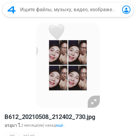
B612_20210508_212402_730.jpg
อรอุมา ใ.
2 месяца(ев) назад
ещё...