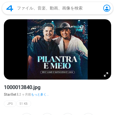
1000013840.jpg
Starllet I.
2 ヶ月前
もっと多く...
JPG
51 KB