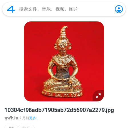
10304cf98adb71905ab72d56907a2279.jpg
ชูทวีป น.
2 月前
更多...