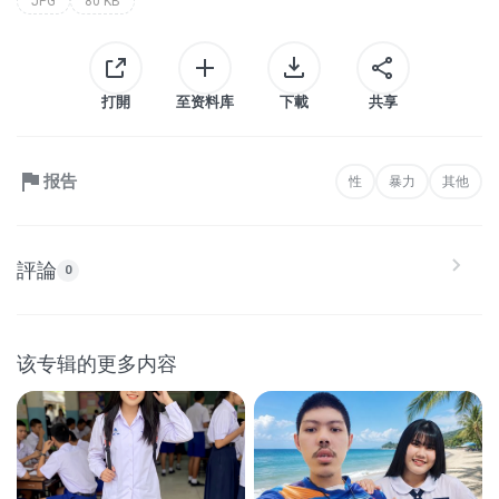
JPG
80 KB
打開
至资料库
下載
共享
报告
性
暴力
其他
評論
0
该专辑的更多内容