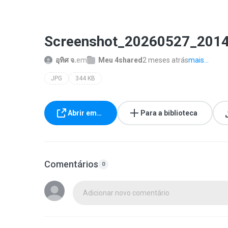
Screenshot_20260527_2014
อุทิศ จ.
em
Meu 4shared
2 meses atrás
mais...
JPG
344 KB
Abrir em…
Para a biblioteca
Comentários
0
Adicionar novo comentário