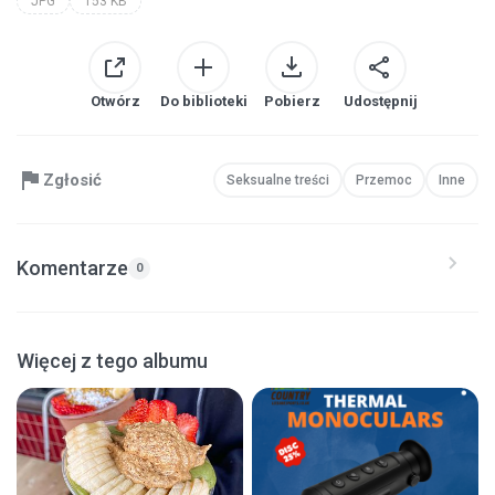
JPG
153 KB
Otwórz
Do biblioteki
Pobierz
Udostępnij
Zgłosić
Seksualne treści
Przemoc
Inne
Komentarze
0
Więcej z tego albumu