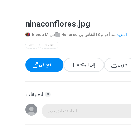
ninaconflores.jpg
المزيد...
18 منذ أعوام
4shared الخاص بي
في
Eloisa M.
JPG
102 KB
تنزيل
إلى المكتبة
فتح في...
التعليقات
0
إضافة تعليق جديد