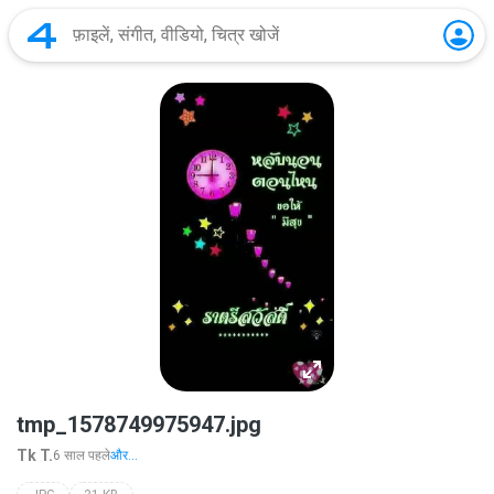
tmp_1578749975947.jpg
Tk T.
6 साल पहले
और...