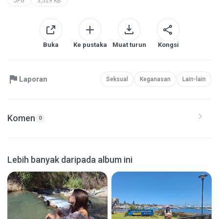
JPG
3,529 KB
Buka
Ke pustaka
Muat turun
Kongsi
Laporan
Seksual
Keganasan
Lain-lain
Komen
0
Lebih banyak daripada album ini