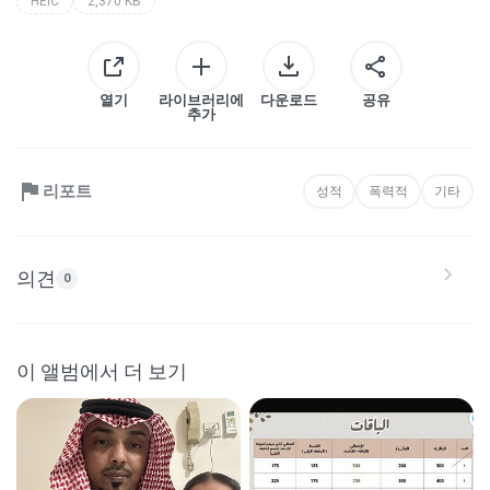
HEIC
2,370 KB
열기
라이브러리에
다운로드
공유
추가
리포트
성적
폭력적
기타
의견
0
이 앨범에서 더 보기