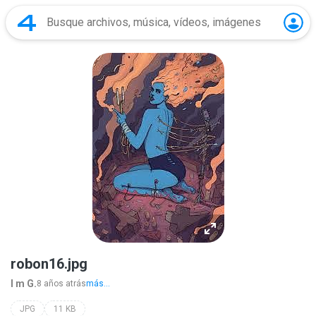
robon16.jpg
I m G.
8 años atrás
más...
JPG
11 KB