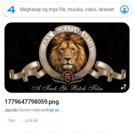
1779647798059.png
Jacob
2 buwan nakaraan
higit pa...
PNG
1,478 KB