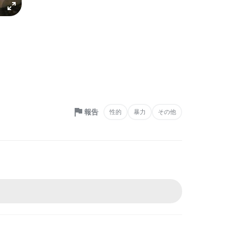
報告
性的
暴力
その他