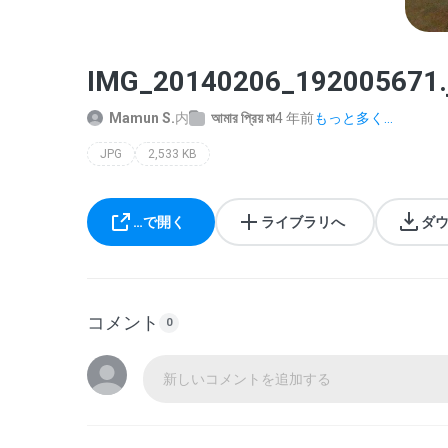
IMG_20140206_192005671.
Mamun S.
内
আমার প্রিয় মা
4 年前
もっと多く...
JPG
2,533 KB
…で開く
ライブラリへ
ダ
コメント
0
新しいコメントを追加する