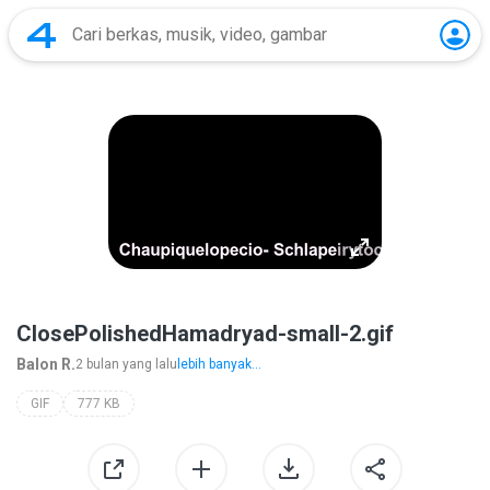
ClosePolishedHamadryad-small-2.gif
Balon R.
2 bulan yang lalu
lebih banyak...
GIF
777 KB