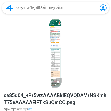
ca85d04_+Pr5wzAAAABklEQVQDAMrNSKmh
T75eAAAAAElFTkSuQmCC.png
이남기
2 महीने पहले
और...