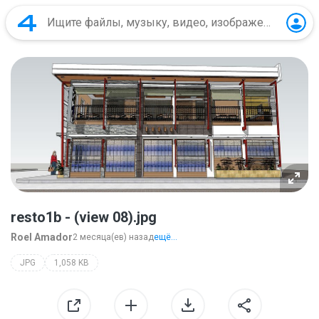
resto1b - (view 08).jpg
Roel Amador
2 месяца(ев) назад
ещё...
JPG
1,058 KB