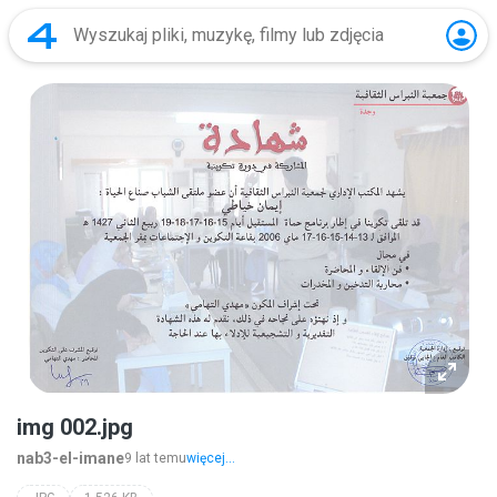
img 002.jpg
nab3-el-imane
9 lat temu
więcej...