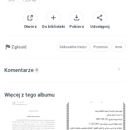
JPG
1,526 KB
Otwórz
Do biblioteki
Pobierz
Udostępnij
Zgłosić
Seksualne treści
Przemoc
Inne
Komentarze
0
Więcej z tego albumu