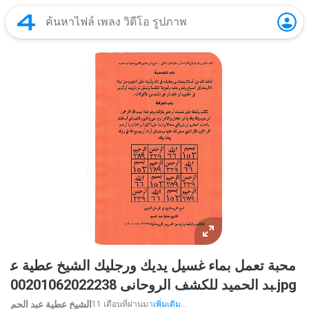
محبة تعمل بماء غسيل يديك ورجليك الشيخ عطية ع
بد الحميد للكشف الروحانى 00201062022238.jpg
الشيخ عطية عبد الحم
11 เดือนที่ผ่านมา
เพิ่มเติม...