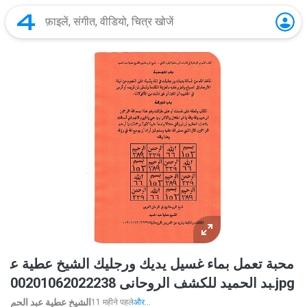
محبة تعمل بماء غسيل يديك ورجليك الشيخ عطية ع
بد الحميد للكشف الروحانى 00201062022238.jpg
الشيخ عطية عبد الحم
11 महीने पहले
और...