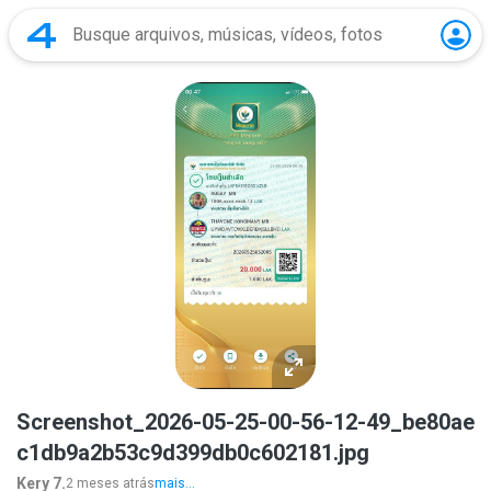
Screenshot_2026-05-25-00-56-12-49_be80ae
c1db9a2b53c9d399db0c602181.jpg
Kery 7.
2 meses atrás
mais...