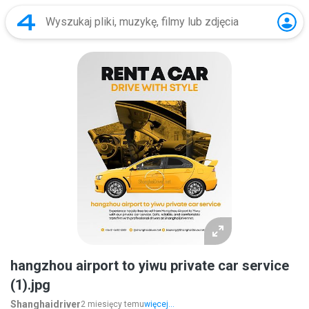
hangzhou airport to yiwu private car service
(1).jpg
Shanghaidriver
2 miesięcy temu
więcej...