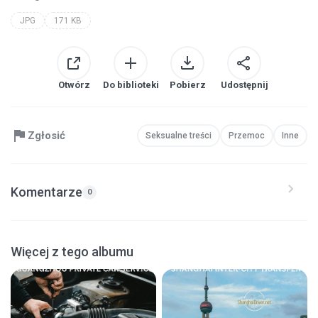
JPG
171 KB
Otwórz
Do biblioteki
Pobierz
Udostępnij
Zgłosić
Seksualne treści
Przemoc
Inne
Komentarze
0
Więcej z tego albumu