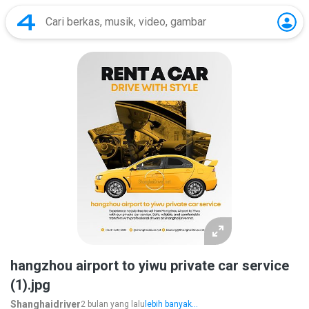
hangzhou airport to yiwu private car service
(1).jpg
Shanghaidriver
2 bulan yang lalu
lebih banyak...