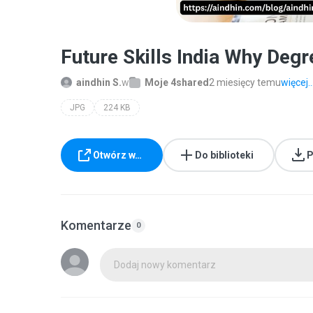
Future Skills India Why Deg
aindhin S.
w
Moje 4shared
2 miesięcy temu
więcej..
JPG
224 KB
Otwórz w…
Do biblioteki
P
Komentarze
0
Dodaj nowy komentarz