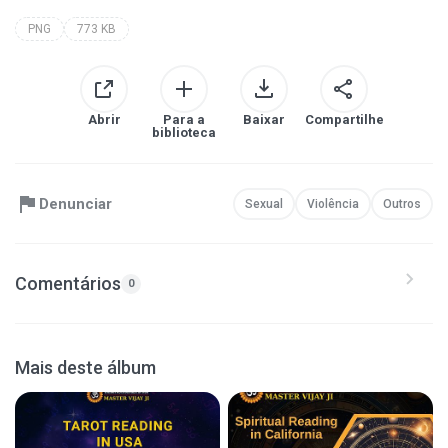
PNG
773 KB
Abrir
Para a
Baixar
Compartilhe
biblioteca
Denunciar
Sexual
Violência
Outros
Comentários
0
Mais deste álbum