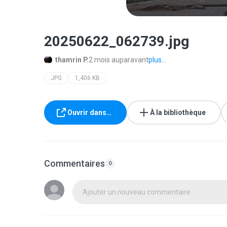
20250622_062739.jpg
thamrin P.
2 mois auparavant
plus...
JPG
1,406 KB
Ouvrir dans…
À la bibliothèque
Commentaires
0
Ajouter un nouveau commentaire