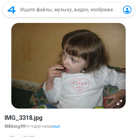
IMG_3318.jpg
MKking99
16 год(а) назад
ещё...