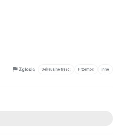
Zgłosić
Seksualne treści
Przemoc
Inne