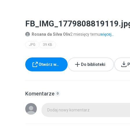
FB_IMG_1779808819119.jp
Rosana da Silva Oliv
2 miesięcy temu
więcej...
JPG
39 KB
Otwórz w…
Do biblioteki
P
Komentarze
0
Dodaj nowy komentarz