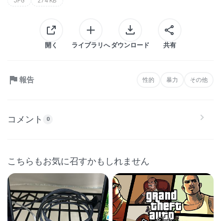
JPG
274 KB
開く
ライブラリへ
ダウンロード
共有
報告
性的
暴力
その他
コメント
0
こちらもお気に召すかもしれません