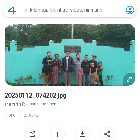
20250112_074202.jpg
thamrin P.
2 tháng trước
thêm...
JPG
2,186 KB