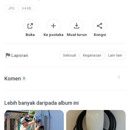
JPG
64 KB
Buka
Ke pustaka
Muat turun
Kongsi
Laporan
Seksual
Keganasan
Lain-lain
Komen
0
Lebih banyak daripada album ini