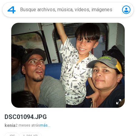
DSC01094.JPG
kenia
2 meses atrás
más...