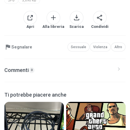
JPG
3,690 KB
Apri
Alla libreria
Scarica
Condividi
Segnalare
Sessuale
Violenza
Altro
Commenti
0
Ti potrebbe piacere anche