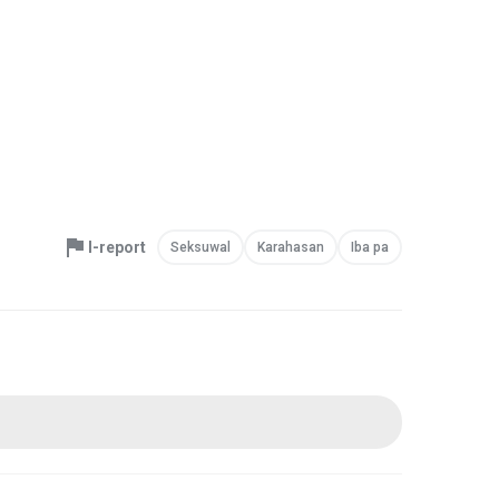
I-report
Seksuwal
Karahasan
Iba pa