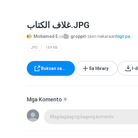
غلاف الكتاب.JPG
Mohamed E.
sa
groppi
6 taon nakaraan
higit pa...
JPG
169 KB
Buksan sa...
Sa library
I-
Mga Komento
0
Magdagdag ng bagong komento