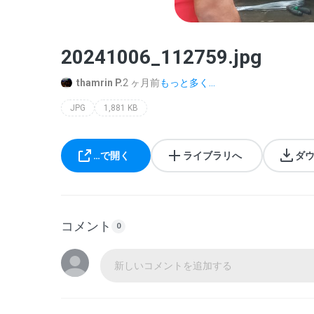
20241006_112759.jpg
thamrin P.
2 ヶ月前
もっと多く...
JPG
1,881 KB
…で開く
ライブラリへ
ダ
コメント
0
新しいコメントを追加する