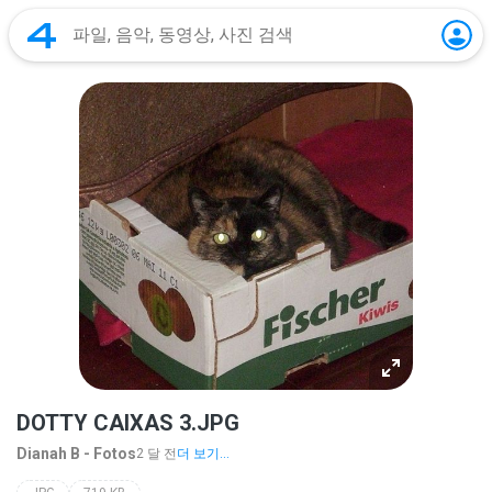
DOTTY CAIXAS 3.JPG
Dianah B - Fotos
2 달 전
더 보기...