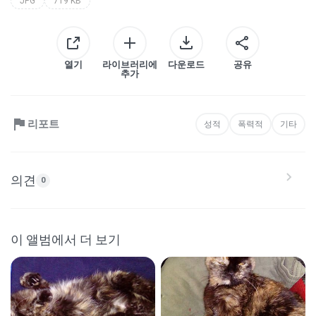
JPG
719 KB
열기
라이브러리에
다운로드
공유
추가
리포트
성적
폭력적
기타
의견
0
이 앨범에서 더 보기