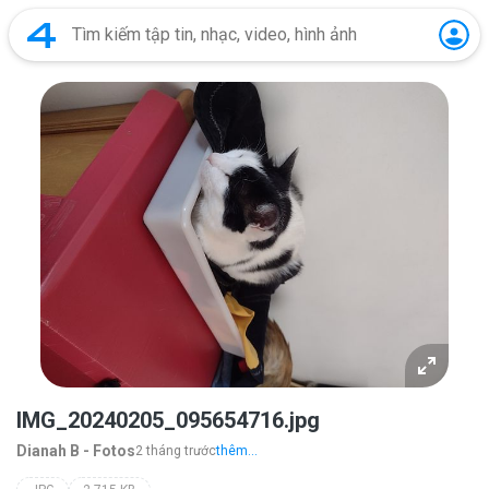
IMG_20240205_095654716.jpg
Dianah B - Fotos
2 tháng trước
thêm...