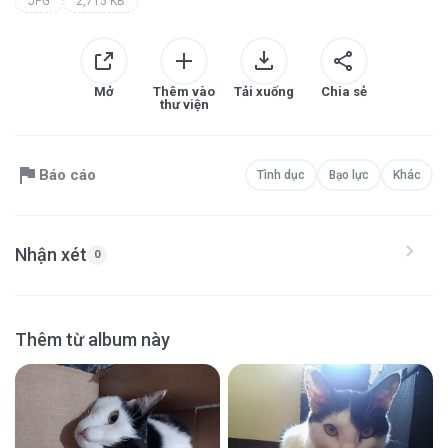
JPG
2,715 KB
Mở
Thêm vào
Tải xuống
Chia sẻ
thư viện
Báo cáo
Tình dục
Bạo lực
Khác
Nhận xét
0
Thêm từ album này