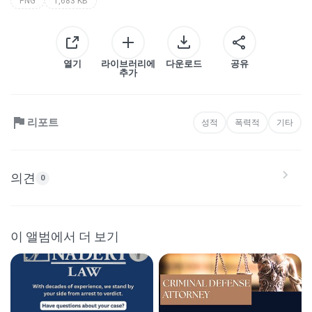
PNG
1,683 KB
열기
라이브러리에
다운로드
공유
추가
리포트
성적
폭력적
기타
의견
0
이 앨범에서 더 보기