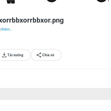
orrbbxorrbbxor.png
c
thêm...
Tải xuống
Chia sẻ