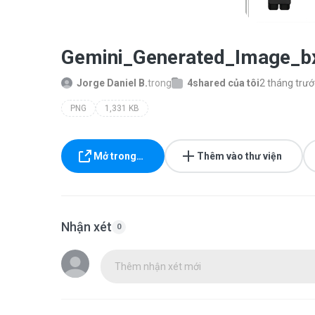
Gemini_Generated_Image_bx
Jorge Daniel B.
trong
4shared của tôi
2 tháng trướ
PNG
1,331 KB
Mở trong…
Thêm vào thư viện
Nhận xét
0
Thêm nhận xét mới