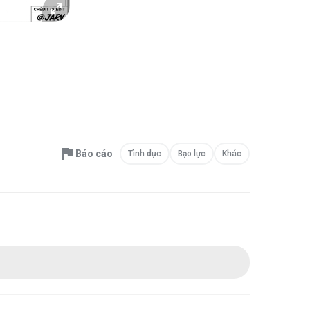
Báo cáo
Tình dục
Bạo lực
Khác