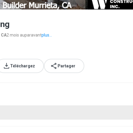
png
, CA
2 mois auparavant
plus...
Téléchargez
Partager