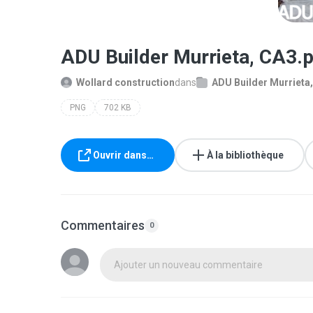
ADU Builder Murrieta, CA3.
Wollard construction
dans
ADU Builder Murrieta
PNG
702 KB
Ouvrir dans…
À la bibliothèque
Commentaires
0
Ajouter un nouveau commentaire