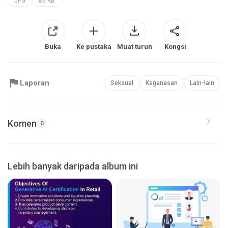
JPG
86 KB
Buka
Ke pustaka
Muat turun
Kongsi
Laporan
Seksual
Keganasan
Lain-lain
Komen
0
Lebih banyak daripada album ini