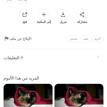
JPG
801 KB
مشاركة
تنزيل
إلى المكتبة
فتح
الإبلاغ عن ملف
أخرى
عنف
جنسي
التعليقات
0
المزيد من هذا الألبوم