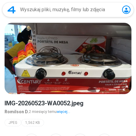
IMG-20260523-WA0052.jpeg
Romilson D.
2 miesięcy temu
więcej...
JPEG
1,562 KB