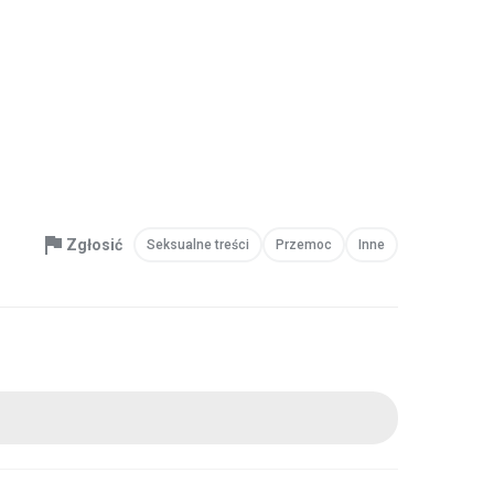
Zgłosić
Seksualne treści
Przemoc
Inne