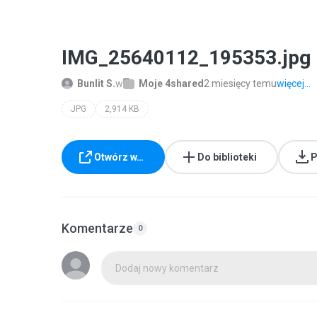
IMG_25640112_195353.jpg
Bunlit S.
w
Moje 4shared
2 miesięcy temu
więcej...
JPG
2,914 KB
Otwórz w…
Do biblioteki
P
Komentarze
0
Dodaj nowy komentarz