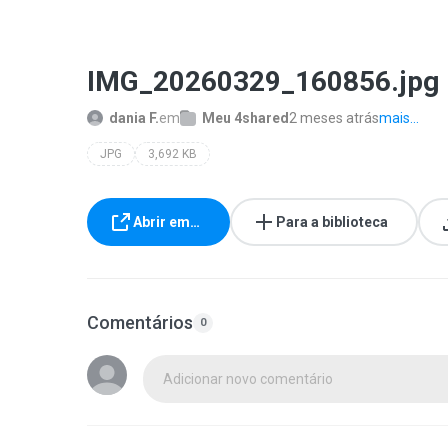
IMG_20260329_160856.jpg
dania F.
em
Meu 4shared
2 meses atrás
mais...
JPG
3,692 KB
Abrir em…
Para a biblioteca
Comentários
0
Adicionar novo comentário