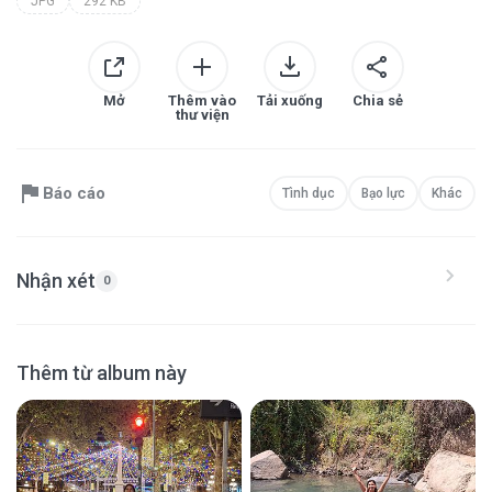
JPG
292 KB
Mở
Thêm vào
Tải xuống
Chia sẻ
thư viện
Báo cáo
Tình dục
Bạo lực
Khác
Nhận xét
0
Thêm từ album này