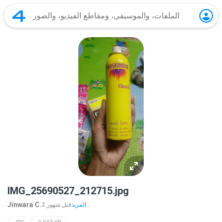
IMG_25690527_212715.jpg
Jinwara C.
المزيد...
2 قبل شهور