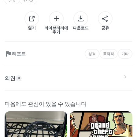
JPG
97 KB
열기
라이브러리에
다운로드
공유
추가
리포트
성적
폭력적
기타
의견
0
다음에도 관심이 있을 수 있습니다