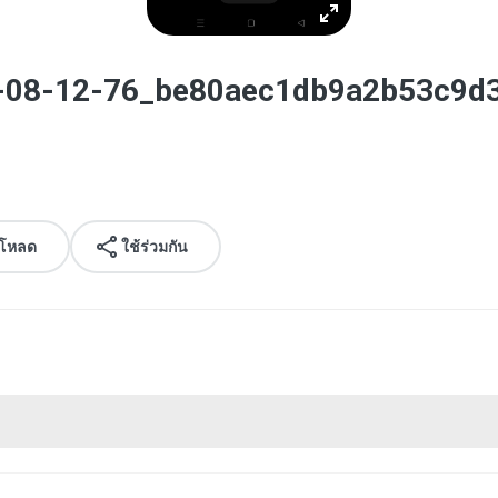
1-08-12-76_be80aec1db9a2b53c9d
์โหลด
ใช้ร่วมกัน