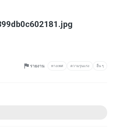
399db0c602181.jpg
รายงาน
ทางเพศ
ความรุนแรง
อื่น ๆ