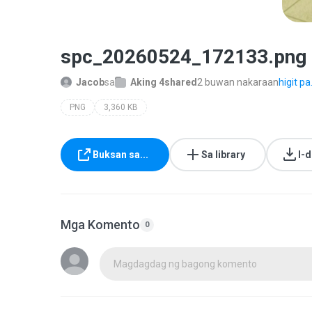
spc_20260524_172133.png
Jacob
sa
Aking 4shared
2 buwan nakaraan
higit pa.
PNG
3,360 KB
Buksan sa...
Sa library
I-
Mga Komento
0
Magdagdag ng bagong komento