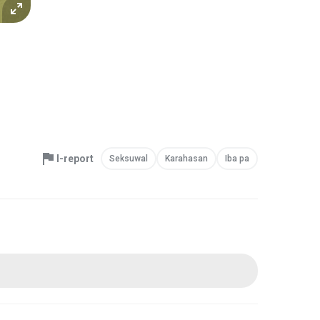
I-report
Seksuwal
Karahasan
Iba pa