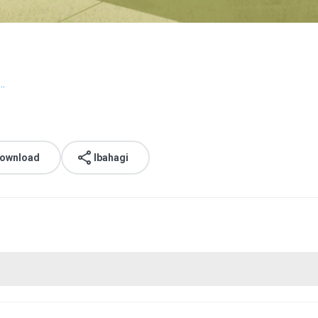
..
download
Ibahagi