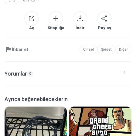
JPG
679 KB
Aç
Kitaplığa
İndir
Paylaş
İhbar et
Cinsel
Şiddet
Diğer
Yorumlar
0
Ayrıca beğenebileceklerin